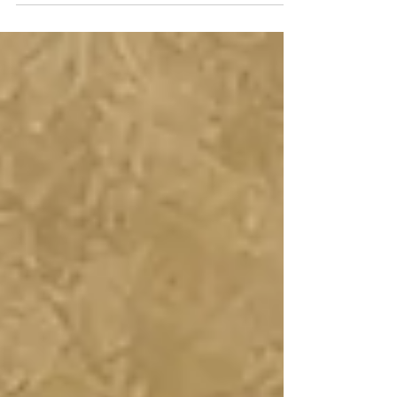
кращі умови для сталого відновлення,
Центр «Розвиток КСВ» та Національна
мережа хабів для жінок-підприємниць
U&WE HUB продовжують реалізовувати
ініціативу FinanceHER. Вона об’єднує
банки, міжнародні організації, державні
інституції, бізнес-асоціації та організації
громадянського суспільства заради
розширення доступу жінок-підприємниць
до фінансування і реалізується за п