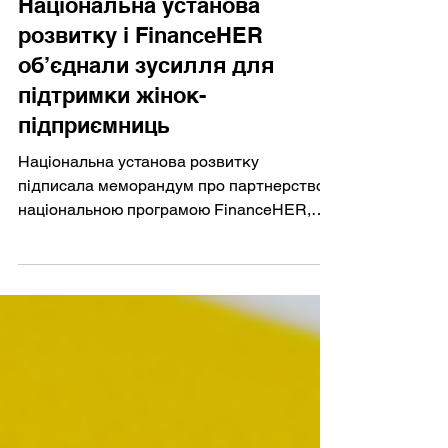
Національна установа
розвитку і FinanceHER
об’єднали зусилля для
підтримки жінок-
підприємниць
Національна установа розвитку
підписала меморандум про партнерство з
національною програмою FinanceHER,
спрямованою на розширення
можливостей українських жінок-
підприємниць у доступі до фінансування.
Вона реалізується за підтримки Mercy
Corps у рамках програми BLOOM за
фінансової підтримки уряду Великої