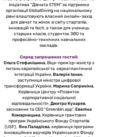
ініціатива “Дівчата STEM” за підтримки
організації GlobalGiving на національному
рівні влаштовують власний онлайн-захід
для дівчат та жінок зі світу стартапів,
інновацій та tech, а також для учениць
старших класів, студенток ЗВО та
професійно-технічних навчальних
закладів.
Серед запрошених гостей:
Ольга Стефанішина
, Віце-прем'єр-міністр з
питань європейської та євроатлантичної
інтеграції України,
Валерія Іонан,
заступниця міністра цифрової
трансформації України,
Марина Саприкіна
,
Керівниця Центру «Розвиток
корпоративної соціальної
відповідальності»,
Дмитро Кухарев
,
засновник та CEO “Greenbin.арр”,
Евеліна
Комарницька
, Керівниця грантових
програм Українського Фонду Стартапів
(USF),
Яна Паладієва
, керівниця програми
інноваційних ваучерів Українського Фонду