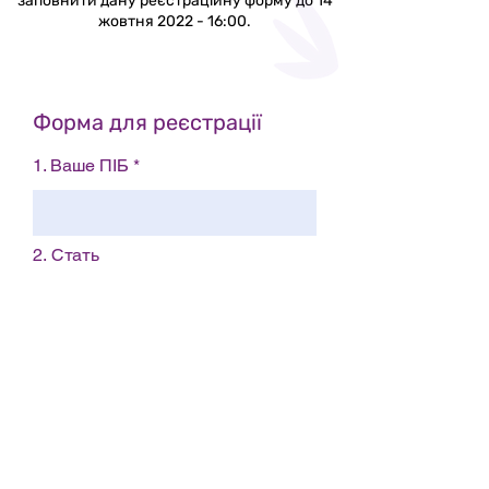
заповнити дану реєстраційну форму до 14
жовтня 2022 - 16:00.
Форма для реєстрації
1. Ваше ПІБ
2. Стать
Жіноча
Чоловіча
Надаю перевагу не відповідати
3. Контактний телефон
(бажано, за яким Ви є у
telegram)
4. Email