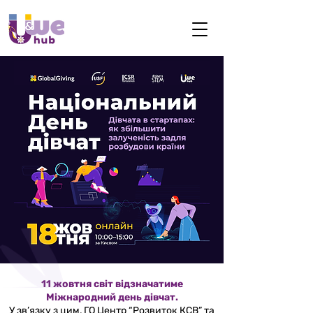
11 жовтня світ відзначатиме
Міжнародний день дівчат.
У зв’язку з цим, ГО Центр “Розвиток КСВ” та