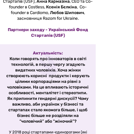
Стартапів (USF),
Анна Кармазiна
, CEO та Co-
founder в Costless,
Ксенія Бєлкіна
, Co-
founder в Cardiomo,
Любов Шипович
,
засновниця Razom for Ukraine.
Партнери заходу - Український Фонд
Стартапів (USF)
Актуальність:
Коли говорять про інноваторів в світі
технологій, в першу чергу згадують
видатних чоловіків. Хоча жінки
створюють корисні продукти і керують
цілими корпораціями на рівні з
чоловіками. На це впливають історичні
особливості, менталітет і стереотипи.
Як припинити гендерні дискусії? Чому
важливо, аби українок у бізнесі та
стартапах стало якомога більше, і щоб
бізнес більше не розділяли на
“чоловічий” або “жіночий”?
У 2018 році стартапами-єдинорогами (які