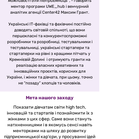
можливості для підприємниць”
, - говорить
ментор програми UWE_hub і венчурний
аналітик агенції Center42 Максим Грант.
Українські IT-фахівці та фахівчині постійно
доводять світовій спільноті, що вони
першокласні та конкурентоспроможні
розробники та розробниці, тестувальники і
тестувальниці, українські стартапери та
стартаперки на рівні з кращими пітчать у
Кремнієвій Долині і отримують гранти на
реалізацію власних креативних та
інноваційних проєктів, корисних для
України, і жінки та дівчата, при цьому, точно
не “позаду” хлопців та чоловіків.
Мета нашого заходу
Показати дівчатам світи high tech,
інновацій та стартапів і познайомити їх з
жінками з цих сфер. Саме вони стануть
натхненницями і в якомусь сенсі навіть
менторками на шляху до розвитку
підприємницької кар’єри, у просуванні ідей