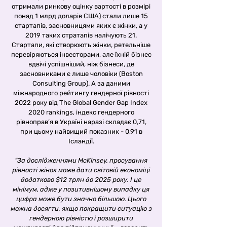
отримали ринкову оцінку вартості в розмірі
понад 1 млрд доларів США) стали лише 15
стартапів, засновницями яких є жінки, а у
2019 таких стратапів налічують 21.
Стартапи, які створюють жінки, ретельніше
перевіряються інвесторами, але їхній бізнес
вдвічі успішніший, ніж бізнеси, де
засновниками є лише чоловіки (Boston
Consulting Group). А за даними
міжнародного рейтингу гендерної рівності
2022 року від The Global Gender Gap Index
2020 rankings, індекс гендерного
рівноправ’я в Україні наразі складає 0,71,
при цьому найвищий показник - 0,91 в
Ісландії.
“За дослідженнями McKinsey, просування
рівності жінок може дати світовій економіці
додатково $12 трлн до 2025 року. І це
мінімум, адже у позитивнішому випадку ця
цифра може бути значно більшою. Цього
можна досягти, якщо покращити ситуацію з
гендерною рівністю і розширити